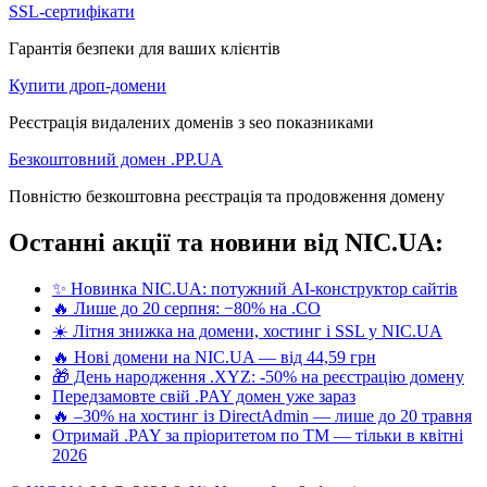
SSL-сертифікати
Гарантія безпеки для ваших клієнтів
Купити дроп-домени
Реєстрація видалених доменів з seo показниками
Безкоштовний домен .PP.UA
Повністю безкоштовна реєстрація та продовження домену
Останні акції та новини від NIC.UA:
✨ Новинка NIC.UA: потужний AI-конструктор сайтів
🔥 Лише до 20 серпня: −80% на .CO
☀️ Літня знижка на домени, хостинг і SSL у NIC.UA
🔥 Нові домени на NIC.UA — від 44,59 грн
🎁 День народження .XYZ: -50% на реєстрацію домену
Передзамовте свій .PAY домен уже зараз
🔥 –30% на хостинг із DirectAdmin — лише до 20 травня
Отримай .PAY за пріоритетом по ТМ — тільки в квітні
2026